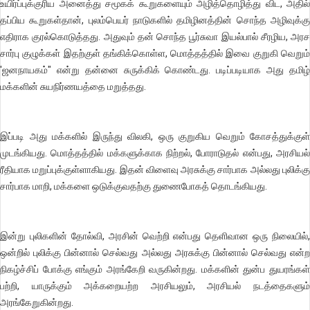
உயிர்ப்புக்குரிய அனைத்து சமூகக் கூறுகளையும் அழித்தொழித்து விட, அதில்
தப்பிய கூறுகள்தான், புலம்பெயர் நாடுகளில் தமிழினத்தின் சொந்த அழிவுக்கு
எதிராக குரல்கொடுத்தது. அதுவும் தன் சொந்த பூர்சுவா இயல்பால் சீரழிய, அரச
சார்பு குழுக்கள் இதற்குள் தங்கிக்கொள்ள, மொத்தத்தில் இவை குறுகி வெறும்
'ஜனநாயகம்" என்று தன்னை சுருக்கிக் கொண்டது. படிப்படியாக அது தமிழ்
மக்களின் சுயநிர்ணயத்தை மறுத்தது.
இப்படி அது மக்களில் இருந்து விலகி, ஒரு குறுகிய வெறும் கோசத்துக்குள்
முடங்கியது. மொத்தத்தில் மக்களுக்காக நிற்றல், போராடுதல் என்பது, அரசியல்
ரீதியாக மறுப்புக்குள்ளாகியது. இதன் விளைவு அரசுக்கு சார்பாக அல்லது புலிக்கு
சார்பாக மாறி, மக்களை ஒடுக்குவதற்கு துணைபோகத் தொடங்கியது.
இன்று புலிகளின் தோல்வி, அரசின் வெற்றி என்பது தெளிவான ஒரு நிலையில்,
ஒன்றில் புலிக்கு பின்னால் செல்வது அல்லது அரசுக்கு பின்னால் செல்வது என்ற
நிகழ்ச்சிப் போக்கு எங்கும் அரங்கேறி வருகின்றது. மக்களின் துன்ப துயரங்கள்
பற்றி, யாருக்கும் அக்கறையற்ற அரசியலும், அரசியல் நடத்தைகளும்
அரங்கேறுகின்றது.