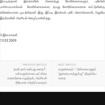
இப்படித்தான் இவர்களின் அனைத்து கோரிக்கைகளும். புலியின்
பாசிசமயமாக்கல் கோரிக்கைகளை, தமது கோரிக்கைகளாக காட்டுகின்ற,
வில்லங்கமான முயற்சிதான் இது. இப்படி இவர்கள் புலிப் பினாமிகளாகி, அதுவே
இவர்களின் அரசியல் பிழைப்பாகின்றது.
பி.இரயாகரன்
13.03.2009
PREVIOUS ARTICLE
NEXT ARTICLE
நான் நாம் என்பது எதை? :
கருணாவும் – பிள்ளையானும்
மக்களுக்கான புரட்சிகர
'ஜனநாயகத்துக்கு" திரும்பிய
வரலாற்றை மறுத்தல், அரசியல்
கதை
ரீதியான சந்தர்ப்பவாதம்