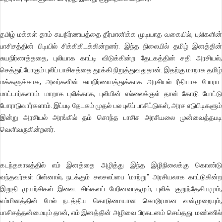
தமிழ் மக்கள் தாம் சுயநிர்ணயத்தை தீர்மானிக்க முடியாத வகையில், புலிகளின்
பாசிசத்தின் பிடியில் சிக்கிகிடக்கின்றனர். இந்த நிலையில் தமிழ் இனத்தின்
சுயநிர்ணத்ததை, புலியாக காட்டி விடுக்கின்ற தேடகத்தின் சதி அரசியல்,
செத்துப்போகும் புலிப் பாசிசத்தை தூக்கி நிறுத்துவதுதான். இதற்கு மாறாக தமிழ்
மக்களுக்காக, அவர்களின் சுயநிர்ணயத்துக்காக அரசியல் ரீதியாக போராட
மாட்டார்களாம். மாறாக புலிக்காக, புலியின் எல்லைக்குள் தான் கோடு போட்டு
போராடுவார்களாம். இப்படி தேடகம் முதல் பல புலிப் பாசிட்டுகள், அரச எடுபிடிகளும்
இன்று அரசியல் அரங்கில் தம் சொந்த பாசிச அரசியலை முன்வைத்தபடி
வெளிவருகின்றனர்.
கடந்தகாலத்தில் எம் இனத்தை அழித்து இந்த இழிநிலைக்கு கொண்டு
வந்தவர்கள் பின்னால், நடக்கும் சலசலப்பை 'மாற்று" அரசியலாக காட்டுகின்ற
இறுதி முயற்சிகள் இவை. சிங்களப் பேரினவாதமும், புலிக் குறுந்தேசியமும்,
எம்மினத்தின் மேல் நடத்திய கொடுமையான கொடூரமான வன்முறையும்,
பாசிசத்தன்மையும் தான், எம் இனத்தின் அழிவை பிரகடனம் செய்தது. மண்ணில்