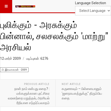
Language Selection
புலிக்கும் - அரசுக்கும்
பின்னால், சலசலக்கும் 'மாற்று"
அரசியல்
12 மார்ச் 2009
படிப்புகள்: 6276
பி.இரயாகரன் -2009
PREVIOUS ARTICLE
NEXT ARTICLE
நான் நாம் என்பது எதை? :
கருணாவும் – பிள்ளையானும்
மக்களுக்கான புரட்சிகர
'ஜனநாயகத்துக்கு" திரும்பிய
வரலாற்றை மறுத்தல், அரசியல்
கதை
ரீதியான சந்தர்ப்பவாதம்