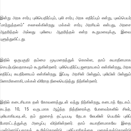
இன்று அரசு சார்பு புலியெதிர்ப்பும், புலி சார்பு அரசு எதிர்ப்பும் என்று, புலம்பெயர்
'மாற்றுத்தளம்" சலசலக்கின்றது. மக்கள் சார்பு அரசியல் என்பது, அரசை
ஆதரித்தல் அல்லது புலியை ஆதரித்தல் என்ற கூறுமளவுக்கு, இவை
புளுத்துவிட்டது.
இதில் ஒருபகுதி தம்மை மூடிமறைத்துக் கொள்ள, தாம் சுயாதீனமாக
செயற்படுவதாகவும் கூறுகின்றனர். புலியெதிர்ப்பு ஜனநாயகம் என்கின்றது, அரசு
எதிர்ப்பு சுயநிர்ணயம் என்கின்றது. இப்படி அரசின் பின்னும், புலியின் பின்னும்
பினாமிகளாகி, மக்கள் விரோத நிலையெடுத்து நிற்கின்றனர்.
இதில் கடைசியாக தன் கோவணத்துடன் வந்து நிற்கின்றது, கனடாத் தேடகம்.
கடந்த 10, 15 வருடமாக ஆழ்ந்த நித்திரைக்கு போனவர்களில் சிலர்,
புலியாகியவுடன், தம் தூசைத் தட்டியபடி தேடக லேபலின் பெயரில் புலிப்
போராட்டத்துக்கு அழைப்பு விடுகின்றனர். தாம் சுயாதீனமாகவே இதை
முன்னெடுப்பதாகக் கூறிக்கொண்டு, புலிப்பாசிசத்தை மறைத்துக்கொண்டு