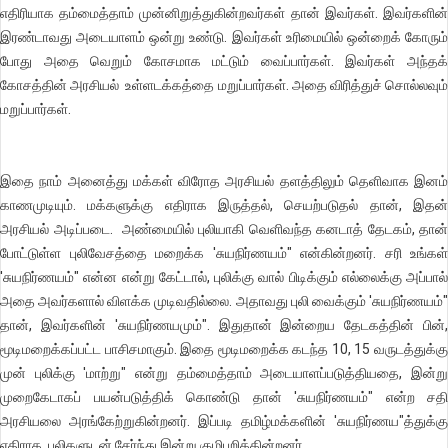
எதிரியாக தம்மைத்தாம் முன்னிறுத்துகின்றவர்கள் தான் இவர்கள். இவர்களின்
இரண்டாவது அடையாளம் ஒன்று உண்டு. இவர்கள் உரிமையில் ஒன்றைக் கோரும்
போது அதை வெறும் கோசமாக மட்டும் வைப்பார்கள். இவர்கள் அந்தக்
கோசத்தின் அரசியல் உள்ளடக்கத்தை மறுப்பார்கள். அதை விரித்துச் சொல்லவும்
மறுப்பார்கள்.
இதை நாம் அனைத்து மக்கள் விரோத அரசியல் தளத்திலும் தெளிவாக இனம்
காணமுடியும். மக்களுக்கு எதிராக இருத்தல், செயற்படுதல் தான், இதன்
அரசியல் அடிப்படை. அண்மையில் புலியாகி வெளிவந்த கனடாத் தேடகம், தான்
போட்டுள்ள புலிவேசத்தை மறைக்க 'சுயநிர்ணயம்" என்கின்றனர். சரி உங்கள்
'சுயநிர்ணயம்" என்ன என்று கேட்டால், புலிக்கு வால் பிடிக்கும் எல்லைக்கு அப்பால்
அதை அவர்களால் விளக்க முடிவதில்லை. அதாவது புலி வைக்கும் 'சுயநிர்ணயம்"
தான், இவர்களின் 'சுயநிர்ணயமும்". இதுதான் இன்றைய தேடகத்தின் பின்,
மூடிமறைக்கப்பட்ட பாசிசமாகும். இதை மூடிமறைக்க கடந்த 10, 15 வருடத்துக்கு
முன் புலிக்கு 'மாற்று" என்று தம்மைத்தாம் அடையாளப்படுத்தியதை, இன்று
முறைகேடாகப் பயன்படுத்திக் கொண்டு தான் 'சுயநிர்ணயம்" என்ற சதி
அரசியலை அரங்கேற்றுகின்றனர். இப்படி தமிழ்மக்களின் 'சுயநிர்ணய"த்துக்கு
எதிராக, புலிகளுடன் சேர்ந்து இன்று குழிபறிக்கின்றனர்.