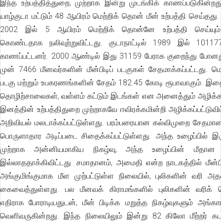
இந்த உற்பத்தித்துறை, முற்றாக இன்று முடங்கிக் காணப்படுகின்ற
யாழ்குடா மட்டும் 48 ஆயிரம் மெற்றிக் தொன் மீன் உற்பத்தி செய்தத
2002 இல் 5 ஆயிரம் மெற்றிக் தொன்னே உற்பத்தி செய்யும
கொண்டதாக நலிவுற்றுவிட்டது. குடாநாட்டில் 1989 இல் 10117
காணப்பட்டனர். 2000 ஆண்டில் இது 31159 பேராக குறைந்து போனது
முன் 7466 மீனவர்களின் மீன்பிடிப் படகுகள் சேதமாக்கப்பட்டது. மொ
படகு மற்றும் உபகரணங்களின் சேதம் 182.45 கோடி ரூபாவாகும். இ
தொழிற்சாலைகள், வள்ளம் கட்டும் இடங்கள் என அனைத்தும் அழிக்க
இனத்தின் உற்பத்திதுறை முற்றாகவே ஈவிரக்கமின்றி அழிக்கப்பட்டுவிட்
அறிவியல் மலடாக்கப்பட்டுள்ளது. பரம்பரையான கல்விமுறை சேதமான
பொருளாதார அடிப்படை சிதைக்கப்பட்டுள்ளது. அந்த உழைப்பில் இர
முற்றாக அன்னியமாகிய நிகழ்வு, அந்த உழைப்பின் மீதா
இல்லாததாக்கிவிட்டது. சமாதானம், அமைதி என்ற நாடகத்தில் மீன்
அங்குமிங்குமாக மீள முற்பட்டுள்ள நிலையில், புலிகளின் வரி அத
கைவைத்துள்ளது. பல மீனவக் கிராமங்களில் புலிகளின் வரிக்
எதிராக போராடியதுடன், மீன் பிடிக்க மறுத்த நிகழ்வுகளும் அங்கா
வெளிவருகின்றது. இந்த நிலையிலும் இன்று 82 கிலோ மீற்றர் கடல