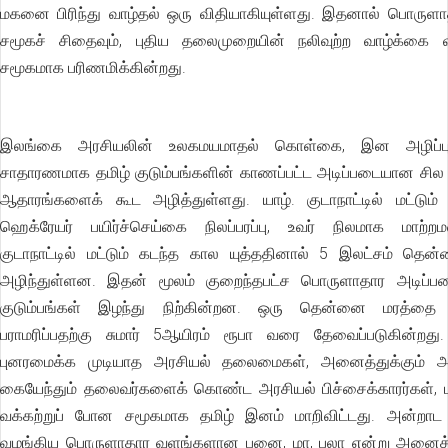
மகனை பிரிந்து வாழ்தல் ஒரு விதியாகியுள்ளது. இதனால் பொருளா
சமூகச் சிதைவும், புதிய தலைமுறையின் நலிவுற்ற வாழ்க்கை 
சமூகமாக பரிணமிக்கின்றது.
இலங்கை அரசியலின் உலகமயமாதல் கொள்கை, இன அழிப்
சாதாரணமாக தமிழ் குடும்பங்களின் காணப்பட்ட அடிப்படையான சி
ஆதாரங்களைக் கூட அழித்துள்ளது. யாழ். குடாநாட்டில் மட்டும் 
ஹெக்ரேயர் பயிர்ச்செய்கை நிலப்பரப்பு, உவர் நிலமாக மாற்றம
குடாநாட்டில் மட்டும் கடந்த கால யுத்ததினால் 5 இலட்சம் தென
அழிந்துள்ளன. இதன் மூலம் குறைந்தபட்ச பொருளாதார அடிப்ப
குடும்பங்கள் இழந்து நிற்கின்றன. ஒரு தென்னை மரத்தை ம
பராமரிப்பதற்கு சுமார் 5ஆயிரம் ரூபா வரை தேவைப்படுகின்ற
புனரமைக்க முடியாத அரசியல் தலைமைகள், அனைத்துக்கும் அ
கையேந்தும் தலைவர்களைக் கொண்ட அரசியல் பிச்சைக்காரர்கள், ம
வக்கற்றுப் போன சமூகமாக தமிழ் இனம் மாறிவிட்டது. அன்றாட சு
வழங்கிய பொருளாதார வளங்களான பனை, மா, பலா என்று அனைத்த