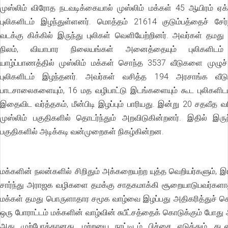
முஸ்லிம் விரோத நடவடிக்கையால் முஸ்லிம் மக்கள் 45 ஆயிரம் ஏக
புலிகளிடம் இழந்துள்ளனர். மொத்தம் 21614 குடும்பத்தைச் சேர
வடக்கு கிக்கில் இருந்து புலிகள் வெளியேற்றினர். அவர்கள் தமது
நிலம், வியாபார நிலையங்கள் அனைத்தையும் புலிகளிடம்
யாழ்ப்பாணத்தில் முஸ்லிம் மக்கள் சொந்த 3537 வீடுகளை முழுச
புலிகளிடம் இழந்தனர். அவர்கள் வசித்த 194 அரசாங்க வீடு
பாடசாலைகளையும், 16 மத வழிபாட்டு இடங்களையும் கூட புலிகளிடம
இதைவிட வர்த்தகம், மீன்பிடி இழப்பும் பாரியது. இன்று 20 சதவீத வ
முஸ்லிம் பகுதிகளில் தொடர்ந்தும் அறவிடுகின்றனர். இதில் இருந
பகுதிகளில் அடிக்கடி வன்முறைகள் நிகழ்கின்றன.
மக்களின் நலன்களில் சிறிதும் அக்கறையற்ற யுத்த வெறியர்களும்,
சார்ந்து அராஜக வழிகளை தமக்கு சாதகமாக்கி சூறையாடுபவர்களாலு
மக்கள் தமது பொருளாதார சமூக வாழ்வை இழப்பது அதிகரித்துச் செ
ஒரு போராட்டம் மக்களின் வாழ்வின் சுபீட்சத்தைக் கொடுக்கும் போது 
அது முற்போக்கானது. மற்றயை நாட்டிடம் பிச்சை எடுத்தும், கடன