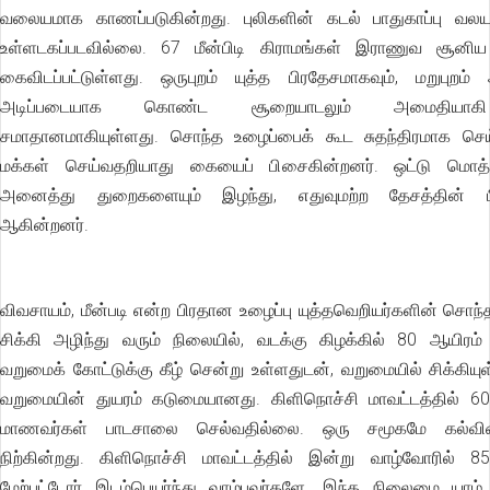
வலையமாக காணப்படுகின்றது. புலிகளின் கடல் பாதுகாப்பு வலய
உள்ளடகப்படவில்லை. 67 மீன்பிடி கிராமங்கள் இராணுவ சூனி
கைவிடப்பட்டுள்ளது. ஒருபுறம் யுத்த பிரதேசமாகவும், மறுபுறம
அடிப்படையாக கொண்ட சூறையாடலும் அமைதியா
சமாதானமாகியுள்ளது. சொந்த உழைப்பைக் கூட சுதந்திரமாக செய
மக்கள் செய்வதறியாது கையைப் பிசைகின்றனர். ஒட்டு மொத்
அனைத்து துறைகளையும் இழந்து, எதுவுமற்ற தேசத்தின் பிச
ஆகின்றனர்.
விவசாயம், மீன்படி என்ற பிரதான உழைப்பு யுத்தவெறியர்களின் சொந்
சிக்கி அழிந்து வரும் நிலையில், வடக்கு கிழக்கில் 80 ஆயிரம் 
வறுமைக் கோட்டுக்கு கீழ் சென்று உள்ளதுடன், வறுமையில் சிக்கியு
வறுமையின் துயரம் கடுமையானது. கிளிநொச்சி மாவட்டத்தில் 
மாணவர்கள் பாடசாலை செல்வதில்லை. ஒரு சமூகமே கல்வி
நிற்கின்றது. கிளிநொச்சி மாவட்டத்தில் இன்று வாழ்வோரில் 85 
மேற்பட்டோர் இடம்பெயர்ந்து வாழ்பவர்களே. இந்த நிலைமை யாழ