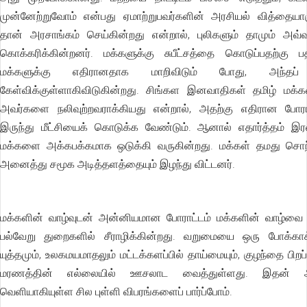
முன்னேற்றுவோம் என்பது ஏமாற்றுபவர்களின் அரசியல் வித்தையா
தான் அரசாங்கம் செய்கின்றது என்றால், புலிகளும் தாமும் அவ்
கொக்கரிக்கின்றனர். மக்களுக்கு சுபீட்சத்தை கொடுப்பதற்கு 
மக்களுக்கு எதிரானதாக மாறிவிடும் போது, அந்தப் 
கேள்விக்குள்ளாகிவிடுகின்றது. சிங்கள இனவாதிகள் தமிழ் மக்
அவர்களை நலிவுற்றவராக்கியது என்றால், அதற்கு எதிரான போரா
இருந்து மீட்சியைக் கொடுக்க வேண்டும். ஆனால் எதார்த்தம் இரண
மக்களை அக்கபக்கமாக ஒடுக்கி வருகின்றது. மக்கள் தமது சொந
அனைத்து சமூக அடித்தளத்தையும் இழந்து விட்டனர்.
மக்களின் வாழ்வுடன் அன்னியமான போராட்டம் மக்களின் வாழ்வை
பல்வேறு துறைகளில் சீராழிக்கின்றது. வறுமையை ஒரு போக்காக
யுத்தமும், உலகமயமாதலும் மட்டக்களப்பில் தாய்மையும், குழந்தை பிறப
மரணத்தின் எல்லையில் ஊசலாட வைத்துள்ளது. இதன் அடி
வெளியாகியுள்ள சில புள்ளி விபரங்களைப் பார்ப்போம்.