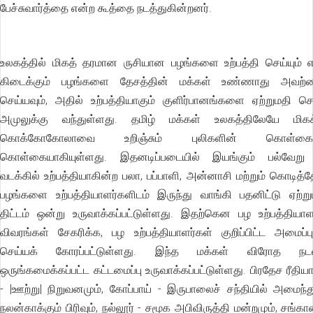
பேச்சுவார்த்தை என்ற கூத்தை நடத்துகின்றனர்.
உலகத்தில் மிகத் தரமான ருசியான பழங்களை உற்பத்தி செய்யும் 
கிடைக்கும் பழங்களை தேசத்தின் மக்கள் உண்ணாது அவற்ற
செய்யவும், அதில் உற்பத்தியாகும் குளிர்பானங்களை ஏற்றுமதி செய்
அமுலுக்கு வந்துள்ளது. தமிழ் மக்கள் உலகத்திலேயே மி
கொக்கோகோலாவை உறிஞ்சும் புலிகளின் கொள்
கொள்கையாகியுள்ளது. இதனடிப்படையில் இயங்கும் பல்வேறு 
வடக்கில் உற்பத்தியாகின்ற பலா, பப்பாளி, அன்னாசி மற்றும் கொட
பழங்களை உற்பத்தியாளர்களிடம் இருந்து வாங்கி பதனிட்டு ஏற்று
திட்டம் ஒன்று உருவாக்கப்பட்டுள்ளது. இதற்கென பழ உற்பத்தியாள
விவரங்கள் சேகரிக்க, பழ உற்பத்தியாளர்கள் குறிப்பிட்ட அமைப்ப
செய்யக் கோரப்பட்டுள்ளது. இந்த மக்கள் விரோத நடவ
ஒருங்கமைக்கப்பட்ட கட்டமைப்பு உருவாக்கப்பட்டுள்ளது. பிரதேச ரீதிய
- |ஊற்று| நிறுவனமும், கோப்பாய் - இருபாலைச் சந்தியில் அமைந்
நலன்காக்கும் பிரிவும், நல்லூர் - சமூக அபிவிருத்தி மன்றமும், சங்க