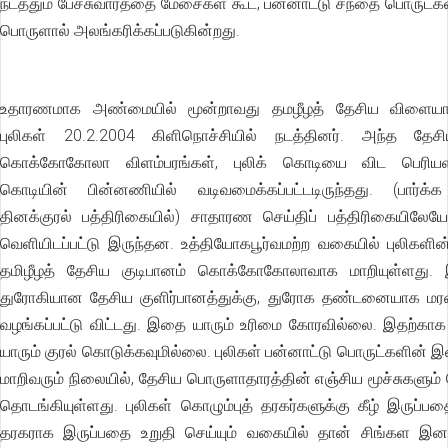
நடத்தும் பேச்சுவார்த்தை மேசைகள் கூட, பன்னாட்டு சந்தை பொருட்க
பொருளால் அலங்கரிக்கப்படுகின்றது.
உதாரணமாக அண்மையில் மூன்றாவது தமழீழத் தேசிய விளைய
புலிகள் 20.2.2004 கிளிநொச்சியில் நடத்தினர். அந்த தேச
கொக்கோகோலா விளம்பரங்கள், புலிக் கொடியை விட பெரியளவி
கொடியின் பின்னணியில் வடிவமைக்கப்பட்டடிருந்தது. (பார்க்
தினக்குரல் பத்திரிகையில்) சாதாரண செய்திப் பத்திரிகையிலேயே
வெளியிடப்பட்டு இருந்தன. உத்தியோகபூர்வமற்ற வகையில் புலிகளி
தமிழீழத் தேசிய குடிபானம் கொக்கோகோலாவாக மாறியுள்ளது. 
துரோகியான தேசிய குளிர்பானத்துக்கு, துரோக தண்டனையாக
வழங்கப்பட்டு விட்டது. இதை யாரும் உரிமை கோரவில்லை. இதற்க
யாரும் குரல் கொடுக்கவுமில்லை. புலிகள் பன்னாட்டு பொருட்களின்
மாறிவரும் நிலையில், தேசிய பொருளாதாரத்தின் எஞ்சிய மூச்சுகளும் 
தொடங்கியுள்ளது. புலிகள் கொழும்புத் தரகர்களுக்கு கீழ் இருப்பத
தரகராக இருப்பதை உறுதி செய்யும் வகையில் தான் சிங்கள இ