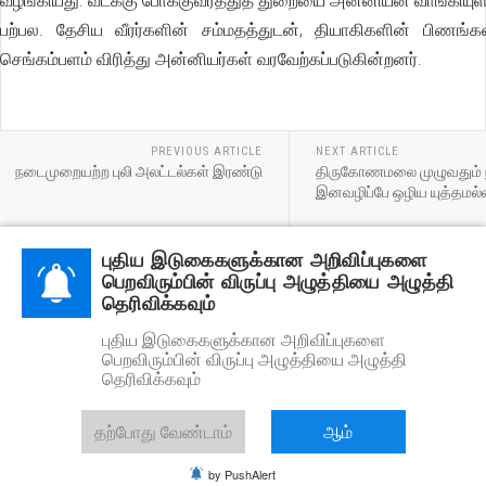
வழங்கியது. வடக்கு போக்குவரத்துத் துறையை அன்னியன் வாங்கியுள்
பற்பல. தேசிய வீரர்களின் சம்மதத்துடன், தியாகிகளின் பிணங்
செங்கம்பளம் விரித்து அன்னியர்கள் வரவேற்கப்படுகின்றனர்.
PREVIOUS ARTICLE
NEXT ARTICLE
நடைமுறையற்ற புலி அலட்டல்கள் இரண்டு
திருகோணமலை முழுவதும் 
இனவழிப்பே ஒழிய யுத்தமல்
புதிய இடுகைகளுக்கான அறிவிப்புகளை
பெறவிரும்பின் விருப்பு அழுத்தியை அழுத்தி
தெரிவிக்கவும்
புதிய இடுகைகளுக்கான அறிவிப்புகளை
பெறவிரும்பின் விருப்பு அழுத்தியை அழுத்தி
தெரிவிக்கவும்
தற்போது வேண்டாம்
ஆம்
பதிப்புரிமை © 2026 தமிழரங்கம். அனைத்து உரிமைகளும் கையிருப்பில் கொண்டது.
Designed by
JoomlArt.com
.
by PushAlert
Joomla!
GNU/GPL உரிமம்
கீழ் வெளியிடப்பட்ட ஒரு இலவச மென்பொருள்.