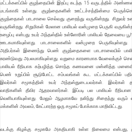
மட்டக்களப்பில் குழந்தையின் இறப்பு கடந்த 15 வருடத்தில் அண்
மடங்காகி உள்ளது. குழந்தைகளின் ஊட்டச்சத்தின்மை பெருக்கெட
குழந்தைகள் பாடசாலை செல்வது குறைந்து வருகின்றது. சிறுவர் உழ
வருகின்றது. சிறுமிகள் மேலான பாலியல் வன்முறை பெருகி வருகின்
உழைப்பு என்பது உயர் அந்தஸ்தில் உள்ளோரின் பாலியல் தேவையை பூhத
ஊடகமாகியுள்ளது. பாடசாலைகளில் வன்முறை பெருகியுள்ளது. 
அதிபர்கள் இணைந்து பெண் குழந்தைகளை பாடசாலையில் பாலிய
சுரண்டுவது அபலமாகியுள்ளது. வறுமை காரணமாக வேலைக்குச் சென
பாலியல் ரீதியாக கற்பழித்த சொந்த கணவனை மன்னித்த மனைவி,
பெண் உறுப்பில் சூடுபோட்ட சம்பவங்கள் கூட மட்டக்களப்பில் பதி
இவர்கள் சமூகத்தின் உயர் அந்தஸ்துடையவர்கள். இவர்கள் த
வாதிகளின் தீவிர ஆதரவாளர்கள். இப்படி பல பாலியல் ரீதியான
வெளியாகியுள்ளது. மேலும் ஆழமாகவே நலிந்து சிதைந்து வரும் 
மக்களின் அவலம், கேட்பாரற்ற ஒரு சமூகப் போக்காக மாறிவிட்டது.
வடக்கு கிழக்கு சமூகமே அகதியாகி உள்ள நிலைமை என்பது,