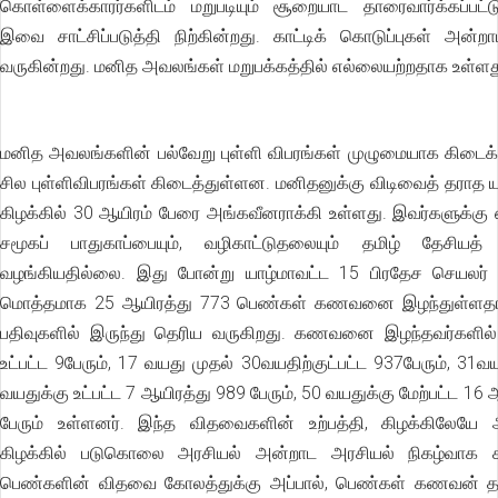
கொள்ளைக்காரர்களிடம் மறுபடியும் சூறையாட தாரைவார்க்கப்பட்
இவை சாட்சிப்படுத்தி நிற்கின்றது. காட்டிக் கொடுப்புகள் அன்ற
வருகின்றது. மனித அவலங்கள் மறுபக்கத்தில் எல்லையற்றதாக உள்ளத
மனித அவலங்களின் பல்வேறு புள்ளி விபரங்கள் முழுமையாக கிடைக்க
சில புள்ளிவிபரங்கள் கிடைத்துள்ளன. மனிதனுக்கு விடிவைத் தராத யு
கிழக்கில் 30 ஆயிரம் பேரை அங்கவீனராக்கி உள்ளது. இவர்களுக்க
சமூகப் பாதுகாப்பையும், வழிகாட்டுதலையும் தமிழ் தேசியத
வழங்கியதில்லை. இது போன்று யாழ்மாவட்ட 15 பிரதேச செயலர் பி
மொத்தமாக 25 ஆயிரத்து 773 பெண்கள் கணவனை இழந்துள்ளத
பதிவுகளில் இருந்து தெரிய வருகிறது. கணவனை இழந்தவர்களில்
உட்பட்ட 9பேரும், 17 வயது முதல் 30வயதிற்குட்பட்ட 937பேரும், 31வ
வயதுக்கு உட்பட்ட 7 ஆயிரத்து 989 பேரும், 50 வயதுக்கு மேற்பட்ட 16
பேரும் உள்ளனர். இந்த விதவைகளின் உற்பத்தி, கிழக்கிலேயே
கிழக்கில் படுகொலை அரசியல் அன்றாட அரசியல் நிகழ்வாக கா
பெண்களின் விதவை கோலத்துக்கு அப்பால், பெண்கள் கணவன் தந