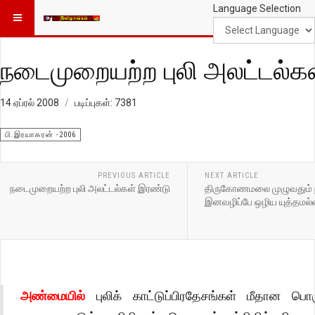
Language Selection
நடைமுறையற்ற புலி அலட்டல்க
14 ஏப்ரல் 2008
படிப்புகள்: 7381
பி.இரயாகரன் -2006
PREVIOUS ARTICLE
NEXT ARTICLE
நடைமுறையற்ற புலி அலட்டல்கள் இரண்டு
திருகோணமலை முழுவதும் 
இனவழிப்பே ஒழிய யுத்தமல்
அண்மையில்
புலிக் காட்டுப்பிரதேசங்கள் மீதான பொ