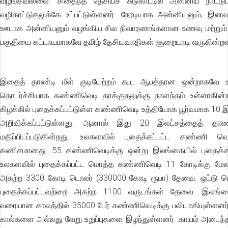
வழங்கவில்லை. சிதைந்த தேசியச் சுடுகாட்டில் அன்னிய நாட்டுப
வழிகாட்டுதலுக்கே உட்பட்டுள்ளனர். நேரடியாக அன்னியனும், இனவ
ஊடாக அன்னியனும் வழங்கிய சில நிவாரணங்களான உணவு மற்றும் ந
பகுதியை கட்டாயமாகவே தமிழ் தேசியவாதிகள் சூறையாடி வருகின்றன
இதைத் தாண்டி மீள் குடியேற்றம் கூட ஆபத்தான ஒன்றாகவே உ
தொடர்ச்சியாக கண்ணிவெடி தாக்குதலுக்கு நாளந்தம் உள்ளாகின்ற
கிழக்கில் புதைக்கப்பட்டுள்ள கண்ணிவெடி உத்தியோக பூர்வமாக 10 இ
அறிவிக்கப்பட்டுள்ளது. ஆனால் இது 20 இலட்சத்தைத் தாண்
மதிப்பிடப்படுகின்றது. உலகளவில் புதைக்கப்பட்ட கண்ணி வ
கணிசமானது. 55 கண்ணிவெடிக்கு ஒன்று இலங்கையில் புதைக்கப்
உலகளவில் புதைக்கப்பட்ட மொத்த கண்ணிவெடி 11 கோடிக்கு மே
அகற்ற 3300 கோடி டொலர் (330000 கோடி ரூபா) தேவை. ஒட்டு
புதைக்கப்பட்டவற்றை அகற்ற 1100 வருடங்கள் தேவை. இலங்க
வரையான காலத்தில் 35000 பேர் கண்ணிவெடிக்கு பலியாகியுள்ளனர்
கால்களை அல்லது வேறு உறுப்புகளை இழந்துள்ளனர். காயம் அடைந்த