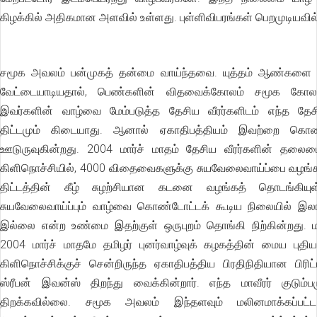
கிழக்கில் அதிகமான அளவில் உள்ளது. புள்ளிவிபரங்கள் பெறமுடியவி
சமூக அவலம் பன்முகத் தன்மை வாய்ந்தவை. யுத்தம் ஆண்களை 
வேட்டையாடியதால், பெண்களின் விதவைக்கோலம் சமூக கோலமா
இவர்களின் வாழ்வை மேம்படுத்த தேசிய வீரர்களிடம் எந்த த
திட்டமும் கிடையாது. ஆனால் ஏகாதிபத்தியம் இவற்றை கொண்ட
ஊடுருவுகின்றது. 2004 மார்ச் மாதம் தேசிய வீரர்களின் தலை
கிளிநொச்சியில், 4000 விதைவைகளுக்கு சுயவேலைவாய்ப்பை வழங
திட்டத்தின் கீழ் சுழற்சியான கடனை வழங்கத் தொடங்கியுள
சுயவேலைவாய்ப்பும் வாழ்வை கொண்டோட்டக் கூடிய நிலையில் இ
இல்லை என்ற உண்மை இதற்குள் ஒருபுறம் தொங்கி நிற்கின்றது. ம
2004 மார்ச் மாதமே தமிழர் புனர்வாழ்வுக் கழகத்தின் மைய புதி
கிளிநொச்சிக்குச் சென்றிருந்த ஏகாதிபத்திய பிரதிநிதியான பிரிட்
ஸ்ரீபன் இவன்ஸ் திறந்து வைக்கின்றார். எந்த மாவீரர் குடும்
திறக்கவில்லை. சமூக அவலம் இந்தளவும் மலினமாக்கப்பட்ட