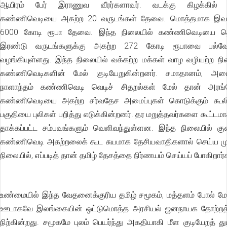
ஆயிரம் பேர் இராணுவ வீரர்களாவர். வடக்கு கிழக்கில்
கண்ணிவெடியை அகற்ற 20 வருடங்கள் தேவை. மொத்தமாக இவ
6000 கோடி ரூபா தேவை. இந்த நிலையில் கண்ணிவெடியை தொ
இரண்டு வருடங்களுக்கு அகற்ற 272 கோடி ரூபாவை பல்வே
வழங்கியுள்ளது. இந்த நிலையில் வக்கற்ற மக்கள் வாழ வழியற்ற ந
கண்ணிவெடிகளின் மேல் குடியேறுகின்றனர். சமாதானம், அம
நாளாந்தம் கண்ணிவெடி வெடிச் சிதறல்கள் மேல் தான் அரங்க
கண்ணிவெடியை அகற்ற சர்வதேச அமைப்புகள் கொடுக்கும் கூலி
பகுதியை புலிகள் பறித்து எடுக்கின்றனர். தர மறுத்தவர்களை கூட்ட
தாக்கப்பட்ட சம்பவங்களும் வெளிவந்துள்ளன. இந்த நிலையில் குற
கண்ணிவெடி அகற்றலைக் கூட சுயமாக தேசியவாதிகளால் செய்ய மு
நிலையில், எப்படித் தான் தமிழ் தேசத்தை நிர்ணயம் செய்யப் போகிறார்
உண்மையில் இந்த வேதனைக்குரிய தமிழ் சமூகம், மத்தளம் போல் ம
ஊடாகவே இலங்கையின் ஒட்டுமொத்த அரசியல் ஜனநாயக தோற்றத்த
நிற்கின்றது. சமூகமே புலம் பெயர்ந்து அகதியாகி மீள குடியேறத் துடி