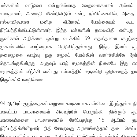
மக்களின் வாழ்வோ என்றுமில்லாத வேதனைகளால் அல்லல் உ
சமாதானம், அமைதி மீண்டுவிடும் என்ற நம்பிக்கையில், அதை பல
எல்லாவிதமான மனித விரோதப் போக்கையும் கூட
நிர்ப்பந்திக்கப்பட்டுள்ளனர். இந்த மக்களின் தலைவிதி என்பது
யூனிசேவ் அறிக்கை ஒன்று வடக்கில் 69 சதவீதமான குழந்
முகாம்களில் வாழ்வதாக தெரிவித்துள்ளது. இந்த இளம் கு
தலைமுறை வாழ்வு ஒரு சமூகப் போக்கின் வளர்ச்சிக்கே நேர
தொடங்குகின்றது. அதுவும் யாழ் சமூகத்தின் நிலையே இது என்
சமூகத்தின் வீழ்ச்சி என்பது பள்ளத்தில் உருண்டு ஒடுவதைத் தா
இருக்கப்போவதில்லை.
94 ஆயிரம் குழந்தைகள் வறுமை காரணமாக கல்வியை இழந்துள்ள நில
மாவட்டப் பாடசாலைகள் சிலவற்றில் பொறுக்கி தின்னும் கும
மாணவர்களை பாடசாலையில் சேர்ப்பதற்கு 15 ஆயிரம் ரூப
நிர்ப்பந்திக்கின்றனர். நிதி கோருவது அரசாங்கத்தால் தடை செய்யப
இதை எதிர்த்து பாடசாலை அதிபர்கள், பெற்றோர்கள் கல்வித் திணை