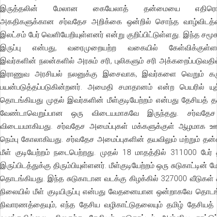
இருத்தலின் மேலான கையேலாத் தன்மையை எதிரொலிக
அகதிகளுக்கான சர்வதேச அறிக்கை ஒன்றில் சொந்த வாழ்விடத்
இலட்சம் பேர் வெளியேறியுள்ளனர் என்று குறிப்பிட்டுள்ளது. இந்த சமூ
இருப்பு என்பது, வரைமுறையற்ற வகையில் கேள்விக்குள்ளாக்
இவர்களின் நலன்களில் அரசும் சரி, புலிகளும் சரி அக்கறைப்படுவதி
இராணுவ அரசியல் நலனுக்கு இசைவாக, இவர்களை வெறும் க
பயன்படுத்தப்படுகின்றனர். அமைதி சமாதானம் என்ற பெயரில் யுத்
தொடங்கியது முதல் இவர்களின் மீள்குடியேற்றம் என்பது தேசியத்
வேண்டாவெறுப்பான ஒரு விடையமாகவே இருந்தது. சர்வதேச
விடையமாகியது. சர்வதேச அமைப்புகள் மக்களுக்குள் ஆழமாக ஊட
நெம்பு கோலாகியது. சர்வதேச அமைப்புகளின் தயவிலும் மற்றும் தன்
மீள் குடியேற்றம் நடைபெற்றது. முதல் 18 மாதத்தில் 311000 பே
இருப்பிடத்துக்கு திரும்பியுள்ளனர். மீள்குடியேற்றம் ஒரு சுடுகாட்டி
தொடங்கியது. இந்த சுடுகாடான வடக்கு கிழக்கில் 327000 வீடுகள்
நிலையில் மீள் குடியிருப்பு என்பது வேதனையான ஒன்றாகவே தொடங்
நிவாரணத்தையும், எந்த தேசிய வழிகாட்டுதலையும் தமிழ் தேசிய