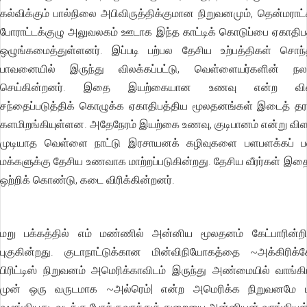
கல்விக்கும் பால்நிலை அபிவிருத்திக்குமான நிறுவனமும், தென்மராட்
போராட்டக்குழு அலுவலகம் ஊடாக இந்த காட்டிக் கொடுப்பை ஏகாதிபத
ஒழுங்கமைத்துள்ளனர். இப்படி பற்பல தேசிய உற்பத்திகள் சொந
பாவனையில் இருந்து விலக்கப்பட்டு, வெள்ளையர்களின் 
செய்கின்றனர். இதை இயற்கையான உணவு என்ற விளம்
சந்தைப்படுத்திக் கொழுக்க ஏகாதிபத்திய மூலதனங்கள் இடைத் தரக
களமிறங்கியுள்ளன. அதேநேரம் இயற்கை உணவு, குடிபானம் என்று விள
முடியாத வெள்ளை நாட்டு இரசாயனக் கழிவுகளை பளபளக்கப் 
மக்களுக்கு தேசிய உணவாக மாற்றப்படுகின்றது. தேசிய வீரர்கள் இ
ஒற்றிக் கொண்டு, கடை விரிக்கின்றனர்.
மறு பக்கத்தில் எம் மண்ணில் அன்னிய மூலதனம் கேட்பாரின்
புகுகின்றது. குடாநாட்டுக்கான மின்விநியோகத்தை ~அக்கிரிக்
பிரிட்டிஸ் நிறுவனம் அமெரிக்காவிடம் இருந்து அண்மையில் வாங்க
முன் ஒரு வருடமாக ~அல்ரெம்| என்ற அமெரிக்க நிறுவனமே ம