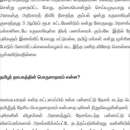
சென்று முறையிட்ட போது, தம்மையொன்றும் செய்யமுடியாது எ
அளவுக்கு அதிகாரத் திமிர் நிறைந்த கும்பல் ஒன்று உருவாகியு
குறைந்தது 3 ஆயிரம் ரூபா கட்டவேண்டும் என்று கோருவது அரசாங்
மக்கiளிடையே உருவாகியுள்ள திடீர் பணக்காரக் கும்பலே. இதில் தே
புலிகளும் இணங்கிப் போவது மட்டுமல்ல, தமிழ் மக்கள் என்று மூச்ச
போடும் பினாமிப் பல்கலைக்கழகம் கூட இந்த மனித விரோத கொள்ளை
மூச்சுவிடுவதில்லை.
தமிழர் தாயகத்தின் பொருளாதாரம் என்ன?
உலகமயமாதல் என்ற கட்டமைப்பில் உள்ள பன்னாட்டு தேசங் கடந்த 
தமிழீழத் தேசிய பொருளாதாரம் என்பதை புலிகள் நிறுவிவருகின்றனர
புலிகளின் விழாக்கள் அனைத்தும், தேசங்கடந்த பன்னாட்டு 
விளம்பரங்களால் அலங்கரிக்கப்பட்டே நடத்தப்படுகின்றது. வன்னியி