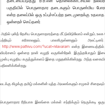
தடையையடுத்து ரி.ரி.என் தொலைக்காட்சியில் நிலவர
பகுதியில் 'பொருளாதார தடைகளும் பொருண்மிய போராட
என்ற தலைப்பில் ஒரு உப்புச்சப்பற்ற நடைமுறைக்கு உதவாத 
ஒன்றைச் செய்தனர்.
அதில் புலித் தேசிய பொருளாதாரத்தை மீட்டுவிடுவோம் என்றும், உல
பற்றியும் கரிகாலனும், பாலகிருஸ்ணனும் அலட்டினர்
http://www.pathivu.com/?ucat=nilavaram
என்ற இணையத்தில். 
விமர்சனம் ஒன்றை நான் எழுதி வருகின்றேன். இருந்தபோதும் இவை
முன்பு எழுதிய கருத்துக்களம் இதை மறுதலிக்கின்றது. அந்த வகை
பதிலளிக்கின்றது.
வடக்கு கிழக்கு தமிழ் மக்களின் யுத்த அவலங்களும் சமூகச் சிதைவும்
பொருளாதார ரீதியாக இலங்கை மக்கள் சந்திக்கும் நெருக்கடி ஒருபு