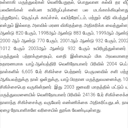
உள்ளாகி மருத்துவர்கள் வெளியேறுதல், பொதுவான கல்வி தர வீழ்ச
பலவீனங்கள் என்பன உயிரிழப்புக்களை பல மடங்காக்கியுள்ளத
புற்றுநோய், நெருப்புக் காய்ச்சல், வயிற்றோட்டம், மற்றும் வீதி விபத்
என்றும் இல்லாத அளவில் மரண விகிதத்தை அதிகரிக்க வைத்துள்ள
ஆண்டு 820 பேரும், 1998ஆம் ஆண்டு 883 பேரும், 1999ஆம் ஆண்டு
2000 ஆம் ஆண்டு 770 பேரும், 2001ஆம் ஆண்டு 932 பேரும், 20
1012 பேரும் 2003ஆம் ஆண்டு 932 பேரும் உயிரிழந்துள்ளனர்
மருத்துவர் பற்றாக்குறையும், வசதி இன்மையும் மிக அவலமான
உதாரணமாக யாழ்.ஆஸ்பத்திரி வெளிநோயாளர் பிரிவில் 2004 பெப்
நாள்களில் 6,605 பேர் சிகிச்சை பெற்றனர். பெருமளவில் சளி மற்று
ஆகியவற்றுக்கு நாள் ஒன்றுக்கு, யாழ் பிரதான மருத்துவமனைக்கு 1
சிகிச்சைபெற வருகின்றனர். இது 2003 ஜனவரி மாதத்தில் மட்டும்
மருத்துவமனையில் வெளிநோயாளர் பிரிவில் 24136 பேர் சிகிச்சைக்
நாளாந்த சிகிச்சைக்கு வருவோர் எண்ணிக்கை அதிகரிப்பதுடன், ந
ஏழை நோயாளிகளே வரிசையில் தூங்க வேண்டியுள்ளது.