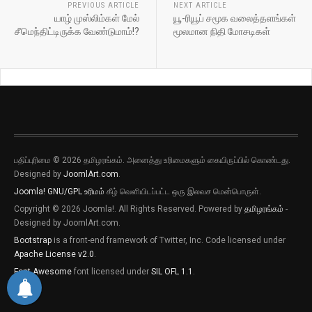
PREVIOUS ARTICLE
NEXT ARTICLE
யாழ் முஸ்லிம்கள் மேல்
யூ-ரியூப் சமூக வலைத்தளங்கள்
சீமெந்திட்டிருக்க வேண்டுமாம்!?
மூலமான நிதி மோசடிகள்
பதிப்புரிமை © 2026 தமிழரங்கம். அனைத்து உரிமைகளும் கையிருப்பில் கொண்டது.
Designed by
JoomlArt.com
.
Joomla!
GNU/GPL உரிமம்
கீழ் வெளியிடப்பட்ட ஒரு இலவச மென்பொருள்.
புதிய இடுகைகளுக்கான அறிவிப்புகளை
Copyright © 2026 Joomla!. All Rights Reserved. Powered by
தமிழரங்கம்
-
பெறவிரும்பின் விருப்பு அழுத்தியை அழுத்தி
Designed by JoomlArt.com.
தெரிவிக்கவும்
Bootstrap
is a front-end framework of Twitter, Inc. Code licensed under
Apache License v2.0
.
புதிய இடுகைகளுக்கான அறிவிப்புகளை
பெறவிரும்பின் விருப்பு அழுத்தியை அழுத்தி
Font Awesome
font licensed under
SIL OFL 1.1
.
தெரிவிக்கவும்