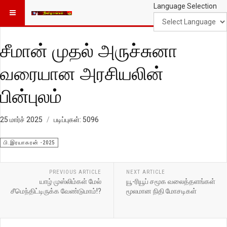
Language Selection
சீமான் முதல் அருச்சுனா
வரையான அரசியலின்
பின்புலம்
25 மார்ச் 2025
படிப்புகள்: 5096
பி.இரயாகரன் -2025
PREVIOUS ARTICLE
NEXT ARTICLE
யாழ் முஸ்லிம்கள் மேல்
யூ-ரியூப் சமூக வலைத்தளங்கள்
சீமெந்திட்டிருக்க வேண்டுமாம்!?
மூலமான நிதி மோசடிகள்