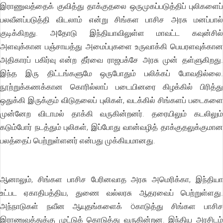
இராணுவத்தைக் குவித்து தாக்குதலை ஒருமுகப்படுத்திப் புலிகளைப்
பலவீனப்படுத்தி விடலாம் என்று சிங்கள பாசிச அரசு மனப்பால்
குடிக்கிறது. அதோடு இந்தியாவிலுள்ள மாவட்ட கவுன்சில்
அளவுக்கான பஞ்சாயத்து அமைப்புகளை உருவாக்கி பெயரளவுக்கான
அதிகாரப் பகிர்வு என்ற தீர்வை ராஜபக்சே அரசு முன் தள்ளுகிறது.
இந்த இரு திட்டங்களுமே ஒருபோதும் பலிக்கப் போவதில்லை.
நூற்றுக்கணக்கான கொரில்லாப் படையினரை கிழக்கில் பிரித்து
ஒதுக்கி இருக்கும் விடுதலைப் புலிகள், வடக்கில் சிங்களப் படைகளை
முன்னேற விடாமல் தாக்கி வருகின்றனர். தரையிலும் கடலிலும்
கடும்போர் நடத்தும் புலிகள், இப்போது வான்வழித் தாக்குதலுக்குமான
பலத்தைப் பெற்றுள்ளனர் என்பது முக்கியமானது.
ஆனாலும், சிங்கள பாசிச பேரினவாத அரசு அமெரிக்கா, இந்தியா
உட்பட ஏகாதிபத்திய, துணை வல்லரசு ஆதரவைப் பெற்றுள்ளது.
அந்நாடுகள் நவீன ஆயுதங்களைக் öகாடுத்து சிங்கள பாசிச
இராணுவத்துக்கு முட்டுக் கொடுத்து வருகின்றன. இந்திய அரசிடம்