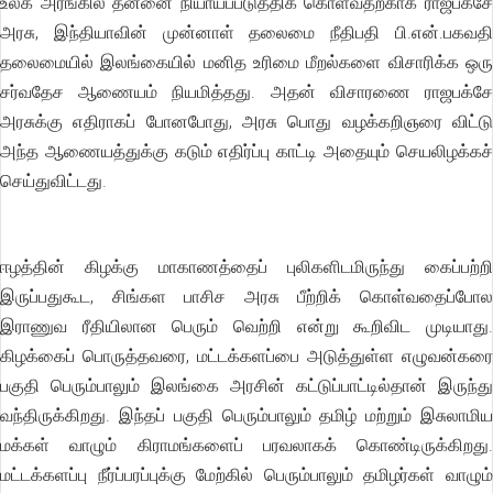
உலக அரங்கில் தன்னை நியாயப்படுத்திக் கொள்வதற்காக ராஜபக்சே
அரசு, இந்தியாவின் முன்னாள் தலைமை நீதிபதி பி.என்.பகவதி
தலைமையில் இலங்கையில் மனித உரிமை மீறல்களை விசாரிக்க ஒரு
சர்வதேச ஆணையம் நியமித்தது. அதன் விசாரணை ராஜபக்சே
அரசுக்கு எதிராகப் போனபோது, அரசு பொது வழக்கறிஞரை விட்டு
அந்த ஆணையத்துக்கு கடும் எதிர்ப்பு காட்டி அதையும் செயலிழக்கச்
செய்துவிட்டது.
ஈழத்தின் கிழக்கு மாகாணத்தைப் புலிகளிடமிருந்து கைப்பற்றி
இருப்பதுகூட, சிங்கள பாசிச அரசு பீற்றிக் கொள்வதைப்போல
இராணுவ ரீதியிலான பெரும் வெற்றி என்று கூறிவிட முடியாது.
கிழக்கைப் பொருத்தவரை, மட்டக்களப்பை அடுத்துள்ள எழுவன்கரை
பகுதி பெரும்பாலும் இலங்கை அரசின் கட்டுப்பாட்டில்தான் இருந்து
வந்திருக்கிறது. இந்தப் பகுதி பெரும்பாலும் தமிழ் மற்றும் இசுலாமிய
மக்கள் வாழும் கிராமங்களைப் பரவலாகக் கொண்டிருக்கிறது.
மட்டக்களப்பு நீர்ப்பரப்புக்கு மேற்கில் பெரும்பாலும் தமிழர்கள் வாழும்