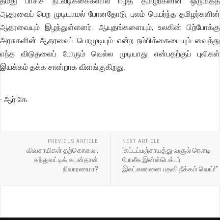
தமது பாசிச நடவடிக்கைகளால் ஈழத் தமிழர்களின் ஒருமித்த
ஆதரவைப் பெற முடியாமல் போனதோடு, புலம் பெயர்ந்த தமிழர்களின்
ஆதரவையும் இழந்துள்ளனர். ஆயுதங்களையும், உலகின் பிற்போக்கு
அரசுகளின் ஆதரவைப் பெறமுடியும் என்ற நம்பிக்கையையும் வைத்து
எந்த விடுதலைப் போரும் வெல்ல முடியாது என்பதற்குப் புலிகள்
இயக்கம் தக்க சான்றாக விளங்குகிறது.
· ஆர்.கே.
PREVIOUS ARTICLE
NEXT ARTICLE
விவசாயிகள் தற்கொலை :
'கட்டப்பஞ்சாயத்து வசூல் ரௌடி
கந்துவட்டிக் கடன்தான்
போலீசு இன்ஸ்பெக்டர்
நிவாரணமா?
இலட்சுணனை பதவி நீக்கம் வெய்!"