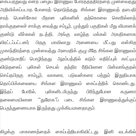
கைப்பற்றுவது என்ற பழைய இராணுவ போர்த்தந்திரத்தை முன்வைத்து
அறிவிக்கப்படாத போரைத் தொடுத்தது. சிங்கள இராணுவத் தளபதி
சரத் பொன்சேகா மீதான புலிகளின் தற்கொலை கொரில்லாத்
தாக்குதலைச் சாக்கு வைத்து சம்பூர், முத்தூர் பகுதிகள் மீது விமானக்
குண்டு வீச்சுகள் நடத்தி, அங்கு வாழ்ந்த மக்கள் அகதிகளாக
விரட்டப்பட்டனர். பிறகு மாவிலாறு அணையை மீட்பது என்கிற
முகாந்திரத்தை முன்வைத்து அமைதிக் குழு மீதே சிங்கள இராணுவம்
குண்டுமாறிப் பொழிந்தது. ஆரம்பத்தில் கடும் எதிர்ப்புக் காட்டிய
விடுதலைப் புலிகள் செயல் தந்திர ரீதியிலான பின்வாங்குதல்
செய்தபிறகு சாம்பூர், வாகரை, படுவன்கரை மற்றும் இறுதியாக
தொப்பிக்கலையை சிங்கள இராணுவம் கைப்பற்றிக் கொண்டது.
இந்தப் போரில், புலிகளிடமிருந்து பிரிந்துபோன கருணா
தலைமையிலான ""துரோக''ப் படை சிங்கள இராணுவத்துக்குப்
பெருந்துணையாக இருந்தது முக்கியமானதாகும்.
கிழக்கு மாகாணத்தைக் கைப்பற்றியாகிவிட்டது. இனி வடக்கில்