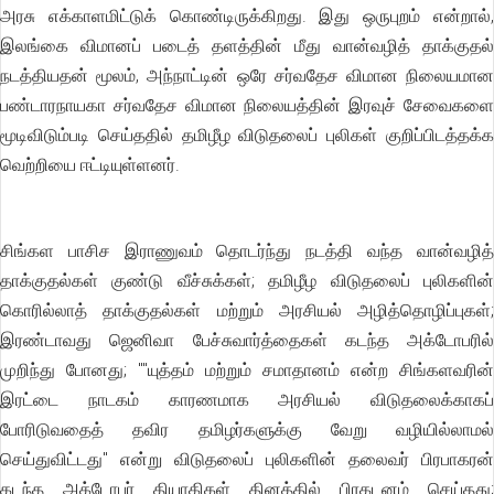
அரசு எக்காளமிட்டுக் கொண்டிருக்கிறது. இது ஒருபுறம் என்றால்,
இலங்கை விமானப் படைத் தளத்தின் மீது வான்வழித் தாக்குதல்
நடத்தியதன் மூலம், அந்நாட்டின் ஒரே சர்வதேச விமான நிலையமான
பண்டாரநாயகா சர்வதேச விமான நிலையத்தின் இரவுச் சேவைகளை
மூடிவிடும்படி செய்ததில் தமிழீழ விடுதலைப் புலிகள் குறிப்பிடத்தக்க
வெற்றியை ஈட்டியுள்ளனர்.
சிங்கள பாசிச இராணுவம் தொடர்ந்து நடத்தி வந்த வான்வழித்
தாக்குதல்கள் குண்டு வீச்சுக்கள்; தமிழீழ விடுதலைப் புலிகளின்
கொரில்லாத் தாக்குதல்கள் மற்றும் அரசியல் அழித்தொழிப்புகள்;
இரண்டாவது ஜெனிவா பேச்சுவார்த்தைகள் கடந்த அக்டோபரில்
முறிந்து போனது; ""யுத்தம் மற்றும் சமாதானம் என்ற சிங்களவரின்
இரட்டை நாடகம் காரணமாக அரசியல் விடுதலைக்காகப்
போரிடுவதைத் தவிர தமிழர்களுக்கு வேறு வழியில்லாமல்
செய்துவிட்டது'' என்று விடுதலைப் புலிகளின் தலைவர் பிரபாகரன்
கடந்த அக்டோபர் தியாகிகள் தினத்தில் பிரகடனம் செய்தது;