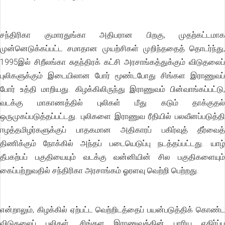
சந்திரிகா குமாரதுங்கா அதிபரான பிறகு, முதற்கட்டமாக
முன்னெடுக்கப்பட்ட சமாதான முயற்சிகள் முறிந்ததைத் தொடர்ந்து,
1995இல் சிறீலங்கா சுதந்திரக் கட்சி அரசாங்கத்துக்கும் விடுதலைப்
புலிகளுக்கும் இடையிலான போர் மூண்டபோது சிங்கள இராணுவப்
போர் உத்தி மாறியது. கிழக்கிலிருந்து இராணுவம் பின்வாங்கப்பட்டு,
வடக்கு மாகாணத்தில் புலிகள் மீது கடும் தாக்குதல்
ஒருமுகப்படுத்தப்பட்டது. புலிகளை இராணுவ ரீதியில் பலவீனப்படுத்தி
ஈழத்தமிழர்களுக்குப் பாதகமான அதிகாரப் பகிர்வுத் தீர்வைத்
திணிக்கும் நோக்கில் அந்தப் படையெடுப்பு நடத்தப்பட்டது. யாழ்
தீபகற்பப் பகுதியையும் வடக்கு வன்னியின் சில பகுதிகளையும்
கைப்பற்றுவதில் சந்திரிகா அரசாங்கம் ஓரளவு வெற்றி பெற்றது.
என்றாலும், கிழக்கில் ஏற்பட்ட வெற்றிடத்தைப் பயன்படுத்திக் கொண்ட
விடுதலைப் புலிகள், சிங்கள இராணுவத்தின் பாரிய எதிர்ப்பு