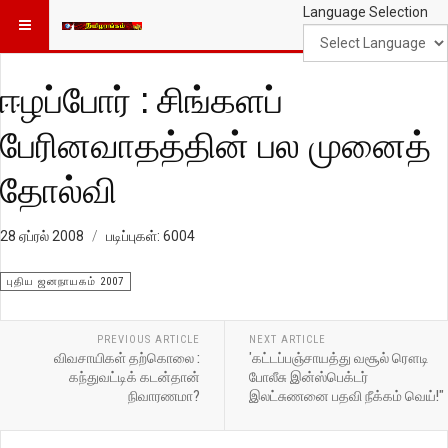
Language Selection
ஈழப்போர் : சிங்களப்
பேரினவாதத்தின் பல முனைத்
தோல்வி
28 ஏப்ரல் 2008
படிப்புகள்: 6004
புதிய ஜனநாயகம் 2007
PREVIOUS ARTICLE
NEXT ARTICLE
விவசாயிகள் தற்கொலை :
'கட்டப்பஞ்சாயத்து வசூல் ரௌடி
கந்துவட்டிக் கடன்தான்
போலீசு இன்ஸ்பெக்டர்
நிவாரணமா?
இலட்சுணனை பதவி நீக்கம் வெய்!"